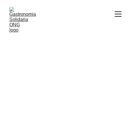
Cocinemos un 
mundo mejor
Construimos oportunidades para que todo el 
mundo tenga un lugar en la mesa.