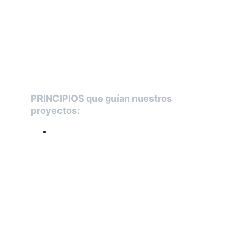
cada día que la gastronomía puede ser un
motor de igualdad. Apostamos por una
formación transformadora que abre
puertas, genera oportunidades reales y
contribuye a una sociedad más justa.
PRINCIPIOS que guían nuestros 
proyectos:
Solidaridad  
Tolerancia
Respeto
Igualdad
Diversidad
Educación y cultura