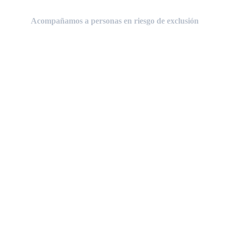
Acompañamos a personas en riesgo de exclusión
Trabajamos para que quienes lo tienen
más difícil encuentren un camino propio y
sostenible dentro del sector hostelero.
Cada proceso formativo combina:
Formación técnica y práctica.
Acompañamiento emocional
continuo.
Una red profesional sólida dentro del
sector gastronómico.
Nuestra filosofía es clara:
Aprender
haciendo, acompañando y construyendo
un futuro juntos