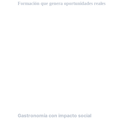
Formación que genera oportunidades reales
Somos una entidad creada por
profesionales del ámbito gastronómico,
educativo y social. Unimos:
Solidaridad
Educación
Cocina
Empleo
Nuestro modelo se basa en la práctica y el
acompañamiento humano, para que cada
alumno avance a su ritmo y construya su
propio camino hacia la autonomía laboral.
Gastronomía con impacto social
En Gastronomía Solidaria demostramos