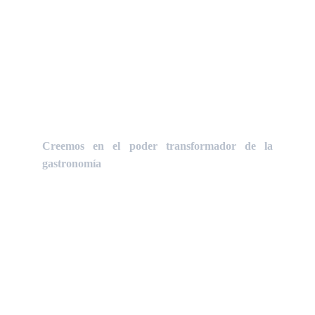
inclusión social.
¿Qué es 
Gastronomía 
Solidaria?
Creemos en el poder transformador de la
gastronomía
En
Gastronomía Solidaria
estamos
convencidos de que la cocina es una
herramienta real de cambio. A través de
ella, personas en situación de
vulnerabilidad pueden acceder a
oportunidades laborales, recuperar la
autoestima y construir un futuro digno