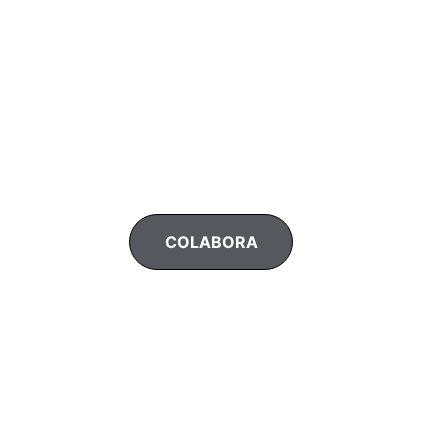
Chema de Isidro
COLABORA
Chef y fundador de Gastronomía
Solidaria.
Cocinero reconocido y formador
vocacional, dedicado a transformar
vidas a través de la gastronomía y la